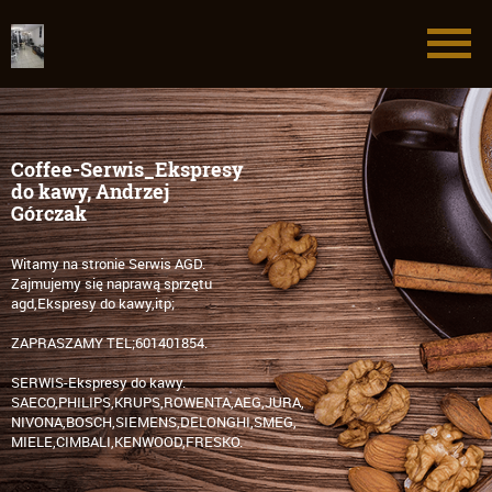
Coffee-Serwis_Ekspresy
do kawy, Andrzej
Górczak
Witamy na stronie Serwis AGD.
Zajmujemy się naprawą sprzętu
agd,Ekspresy do kawy,itp;
ZAPRASZAMY TEL;601401854.
SERWIS-Ekspresy do kawy.
SAECO,PHILIPS,KRUPS,ROWENTA,AEG,JURA,
NIVONA,BOSCH,SIEMENS,DELONGHI,SMEG,
MIELE,CIMBALI,KENWOOD,FRESKO.